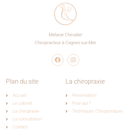
Mélanie Chevalier
Chiropracteur à Cagnes-sur-Mer
F
I
a
n
c
s
e
t
b
a
o
g
Plan du site
La chiropraxie
o
r
k
a
Accueil
Présentation
m
Le cabinet
Pour qui ?
La chiropraxie
Techniques Chiropratiques
La consultation
Contact