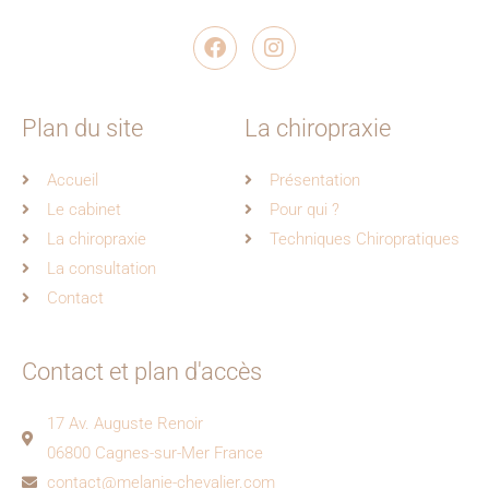
F
I
a
n
c
s
e
t
b
a
o
g
Plan du site
La chiropraxie
o
r
k
a
Accueil
Présentation
m
Le cabinet
Pour qui ?
La chiropraxie
Techniques Chiropratiques
La consultation
Contact
Contact et plan d'accès
17 Av. Auguste Renoir
06800 Cagnes-sur-Mer France
contact@melanie-chevalier.com